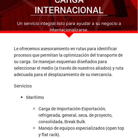
Gestión
Notificaciones
Más
INTERNACIONAL
Documental
administrativas,
procesales,
judiciales y de
Un servicio integral listo para ayudar a su negocio a
entes de
internacionalizarse.
Servicios
control.
Financieros
Le ofrecemos asesoramiento en rutas para identificar
procesos que permitan la optimización del transporte de
su carga. Se manejan esquemas diseñados para
Agenciamiento
seleccionar el medio (a través de nuestros aliados) y ruta
de carga
adecuada para el desplazamiento de su mercancía.
internacional
Servicios
Marítimo
Carga de Importación-Exportación,
refrigerada, general, seca, de proyecto,
consolidada, Break Bulk.
Manejo de equipos especializados (open top
y flat rack).