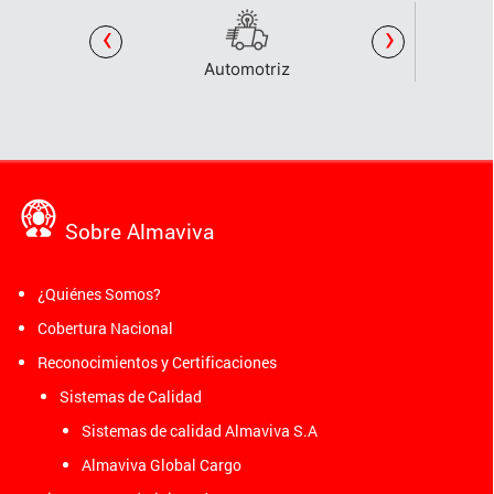
‹
›
Automotriz
Sobre Almaviva
¿Quiénes Somos?
Cobertura Nacional
Reconocimientos y Certificaciones
Sistemas de Calidad
Sistemas de calidad Almaviva S.A
Almaviva Global Cargo